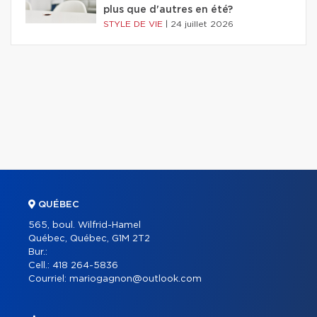
plus que d'autres en été?
STYLE DE VIE
|
24 juillet 2026
QUÉBEC
565, boul. Wilfrid-Hamel
Québec, Québec, G1M 2T2
Bur.:
Cell.:
418 264-5836
Courriel:
mariogagnon@outlook.com