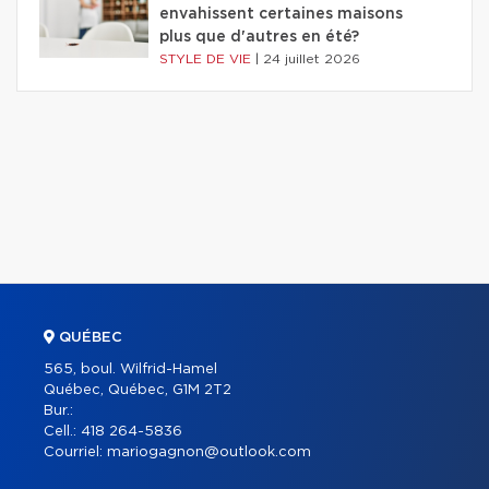
envahissent certaines maisons
plus que d'autres en été?
STYLE DE VIE
|
24 juillet 2026
QUÉBEC
565, boul. Wilfrid-Hamel
Québec, Québec, G1M 2T2
Bur.:
Cell.:
418 264-5836
Courriel:
mariogagnon@outlook.com